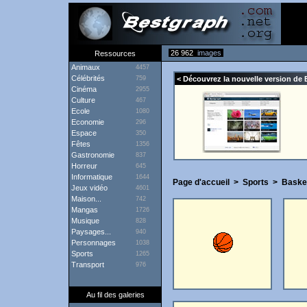
26 962
images
Ressources
Animaux
4457
Célébrités
759
< Découvrez la nouvelle version de 
Cinéma
2955
Culture
467
Ecole
1080
Economie
296
Espace
350
Fêtes
1356
Gastronomie
837
Horreur
645
Informatique
1644
Page d'accueil
>
Sports
>
Baske
Jeux vidéo
4601
Maison...
742
Mangas
1726
Musique
828
Paysages...
940
Personnages
1038
Sports
1265
Transport
976
Au fil des galeries