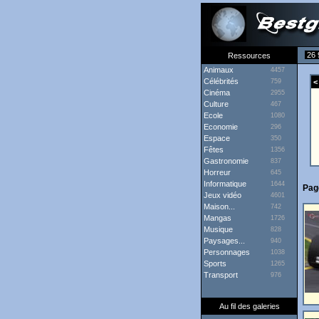
26 
Ressources
Animaux
4457
Célébrités
759
< 
Cinéma
2955
Culture
467
Ecole
1080
Economie
296
Espace
350
Fêtes
1356
Gastronomie
837
Horreur
645
Informatique
1644
Pag
Jeux vidéo
4601
Maison...
742
Mangas
1726
Musique
828
Paysages...
940
Personnages
1038
Sports
1265
Transport
976
Au fil des galeries