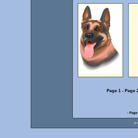
Page 1
-
Page 
- Page
© 