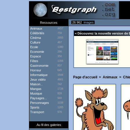
26 962
images
Ressources
Animaux
4457
Célébrités
759
< Découvrez la nouvelle version de 
Cinéma
2955
Culture
467
Ecole
1080
Economie
296
Espace
350
Fêtes
1356
Gastronomie
837
Horreur
645
Informatique
1644
Page d'accueil
>
Animaux
>
Chi
Jeux vidéo
4601
Maison...
742
Mangas
1726
Musique
828
Paysages...
940
Personnages
1038
Sports
1265
Transport
976
Au fil des galeries