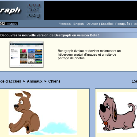
962
images
Français |
English
|
Deutsch
|
Español
|
Português
|
Ita
Découvrez la nouvelle version de Bestgraph en version Beta !
Bestgraph évolue et devient maintenant un
hébergeur gratuit d'images et un site de
partage de photos.
ge d'accueil
>
Animaux
>
Chiens
15