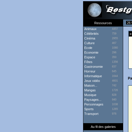
26 
Ressources
Animaux
4457
Célébrités
759
< 
Cinéma
2955
Culture
467
Ecole
1080
Economie
296
Espace
350
Fêtes
1356
Gastronomie
837
Horreur
645
Informatique
1644
Pa
Jeux vidéo
4601
Maison...
742
Mangas
1726
Musique
828
Paysages...
940
Personnages
1038
Sports
1265
Transport
976
Au fil des galeries