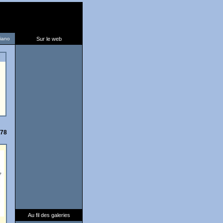
liano
Sur le web
/78
Au fil des galeries