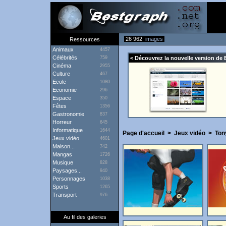
26 962
images
Ressources
Animaux
4457
Célébrités
759
< Découvrez la nouvelle version de 
Cinéma
2955
Culture
467
Ecole
1080
Economie
296
Espace
350
Fêtes
1356
Gastronomie
837
Horreur
645
Informatique
1644
Page d'accueil
>
Jeux vidéo
>
Ton
Jeux vidéo
4601
Maison...
742
Mangas
1726
Musique
828
Paysages...
940
Personnages
1038
Sports
1265
Transport
976
Au fil des galeries