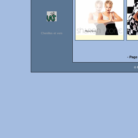
Chenilles et vers
- Page
© 