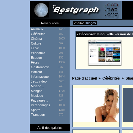
26 962
images
Ressources
Animaux
4457
Célébrités
759
< Découvrez la nouvelle version de 
Cinéma
2955
Culture
467
Ecole
1080
Economie
296
Espace
350
Fêtes
1356
Gastronomie
837
Horreur
645
Informatique
1644
Page d'accueil
>
Célébrités
>
Sha
Jeux vidéo
4601
Maison...
742
Mangas
1726
Musique
828
Paysages...
940
Personnages
1038
Sports
1265
Transport
976
Au fil des galeries