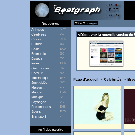
26 962
images
Ressources
Animaux
4457
Célébrités
759
< Découvrez la nouvelle version de 
Cinéma
2955
Culture
467
Ecole
1080
Economie
296
Espace
350
Fêtes
1356
Gastronomie
837
Horreur
645
Informatique
1644
Page d'accueil
>
Célébrités
>
Broo
Jeux vidéo
4601
Maison...
742
Mangas
1726
Musique
828
Paysages...
940
Personnages
1038
Sports
1265
Transport
976
Au fil des galeries