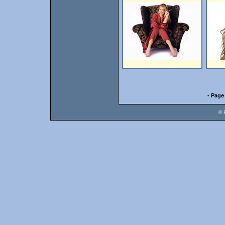
- Page
© 