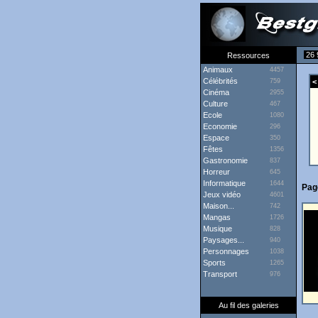
26 
Ressources
Animaux
4457
Célébrités
759
< 
Cinéma
2955
Culture
467
Ecole
1080
Economie
296
Espace
350
Fêtes
1356
Gastronomie
837
Horreur
645
Informatique
1644
Pag
Jeux vidéo
4601
Maison...
742
Mangas
1726
Musique
828
Paysages...
940
Personnages
1038
Sports
1265
Transport
976
Au fil des galeries