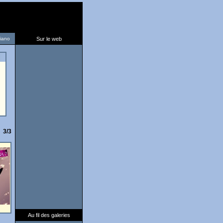
liano
Sur le web
3/3
Au fil des galeries