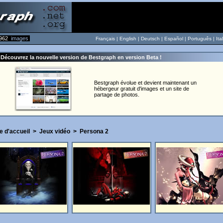
962
images
Français |
English
|
Deutsch
|
Español
|
Português
|
Ita
Découvrez la nouvelle version de Bestgraph en version Beta !
Bestgraph évolue et devient maintenant un
hébergeur gratuit d'images et un site de
partage de photos.
e d'accueil
>
Jeux vidéo
>
Persona 2