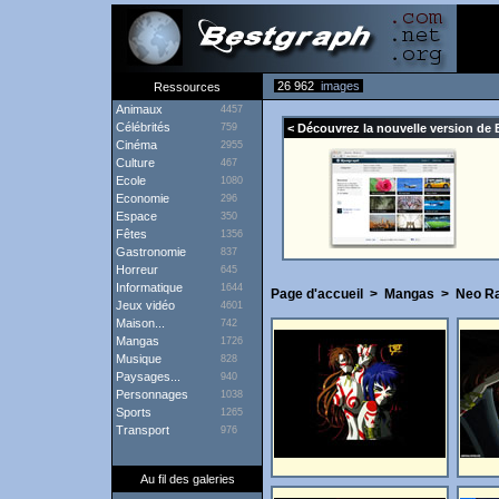
26 962
images
Ressources
Animaux
4457
Célébrités
759
< Découvrez la nouvelle version de 
Cinéma
2955
Culture
467
Ecole
1080
Economie
296
Espace
350
Fêtes
1356
Gastronomie
837
Horreur
645
Informatique
1644
Page d'accueil
>
Mangas
>
Neo R
Jeux vidéo
4601
Maison...
742
Mangas
1726
Musique
828
Paysages...
940
Personnages
1038
Sports
1265
Transport
976
Au fil des galeries