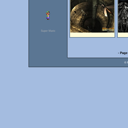
Super Mario
- Page
© 