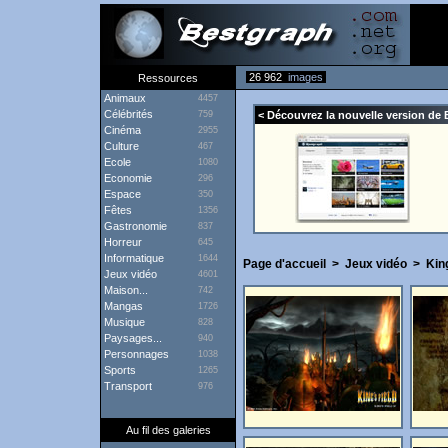
26 962
images
Ressources
Animaux
4457
Célébrités
759
< Découvrez la nouvelle version de 
Cinéma
2955
Culture
467
Ecole
1080
Economie
296
Espace
350
Fêtes
1356
Gastronomie
837
Horreur
645
Informatique
1644
Page d'accueil
>
Jeux vidéo
>
Kin
Jeux vidéo
4601
Maison...
742
Mangas
1726
Musique
828
Paysages...
940
Personnages
1038
Sports
1265
Transport
976
Au fil des galeries