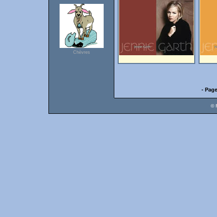
Chèvres
- Page
© 