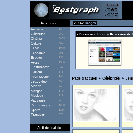
26 962
images
Ressources
Animaux
4457
Célébrités
759
< Découvrez la nouvelle version de 
Cinéma
2955
Culture
467
Ecole
1080
Economie
296
Espace
350
Fêtes
1356
Gastronomie
837
Horreur
645
Informatique
1644
Page d'accueil
>
Célébrités
>
Jenn
Jeux vidéo
4601
Maison...
742
Mangas
1726
Musique
828
Paysages...
940
Personnages
1038
Sports
1265
Transport
976
Au fil des galeries