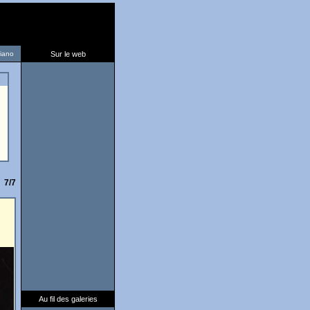
liano
Sur le web
7/7
Au fil des galeries