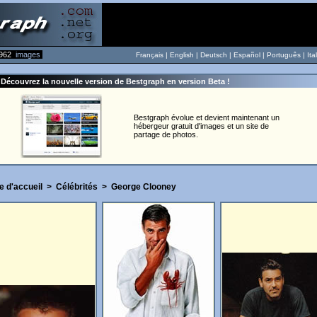
962
images
Français |
English
|
Deutsch
|
Español
|
Português
|
Ita
Découvrez la nouvelle version de Bestgraph en version Beta !
Bestgraph évolue et devient maintenant un
hébergeur gratuit d'images et un site de
partage de photos.
e d'accueil
>
Célébrités
>
George Clooney