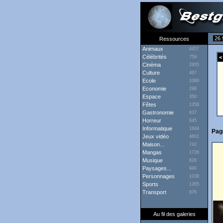
26 
Ressources
Animaux
4457
Célébrités
759
< 
Cinéma
2955
Culture
467
Ecole
1080
Economie
296
Espace
350
Fêtes
1356
Gastronomie
837
Horreur
645
Informatique
1644
Pag
Jeux vidéo
4601
Maison...
742
Mangas
1726
Musique
828
Paysages...
940
Personnages
1038
Sports
1265
Transport
976
Au fil des galeries