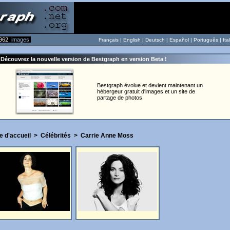
962
images
Français |
English
|
Deutsch
|
Español
|
Português
|
Ita
Découvrez la nouvelle version de Bestgraph en version Beta !
Bestgraph évolue et devient maintenant un
hébergeur gratuit d'images et un site de
partage de photos.
e d'accueil
>
Célébrités
>
Carrie Anne Moss