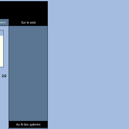
liano
Sur le web
2/2
Au fil des galeries