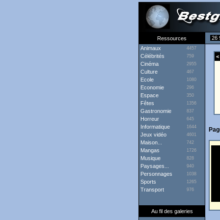
26 
Ressources
Animaux
4457
Célébrités
759
< 
Cinéma
2955
Culture
467
Ecole
1080
Economie
296
Espace
350
Fêtes
1356
Gastronomie
837
Horreur
645
Informatique
1644
Pag
Jeux vidéo
4601
Maison...
742
Mangas
1726
Musique
828
Paysages...
940
Personnages
1038
Sports
1265
Transport
976
Au fil des galeries