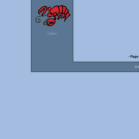
Crabes
- Page
© 