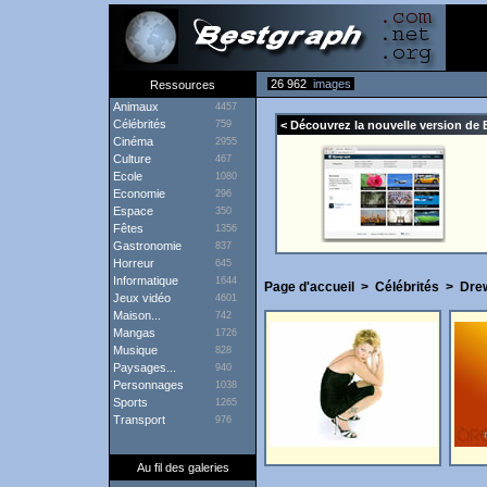
26 962
images
Ressources
Animaux
4457
Célébrités
759
< Découvrez la nouvelle version de 
Cinéma
2955
Culture
467
Ecole
1080
Economie
296
Espace
350
Fêtes
1356
Gastronomie
837
Horreur
645
Informatique
1644
Page d'accueil
>
Célébrités
>
Dre
Jeux vidéo
4601
Maison...
742
Mangas
1726
Musique
828
Paysages...
940
Personnages
1038
Sports
1265
Transport
976
Au fil des galeries