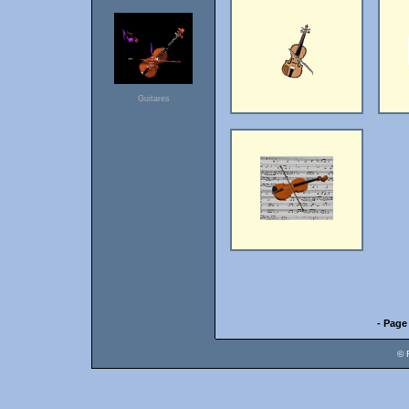
Guitares
- Page
© 