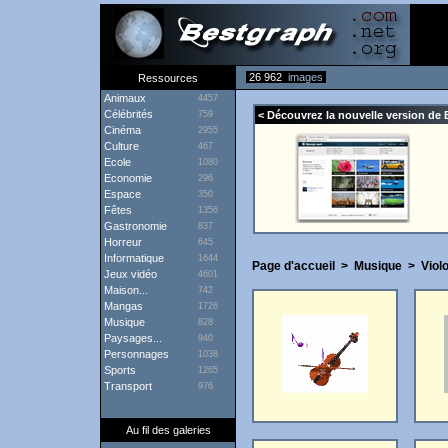
26 962
images
Ressources
Animaux
4457
Célébrités
759
< Découvrez la nouvelle version de 
Cinéma
2955
Culture
467
Ecole
1080
Economie
296
Espace
350
Fêtes
1356
Gastronomie
837
Horreur
645
Informatique
1644
Page d'accueil
>
Musique
>
Viol
Jeux vidéo
4601
Maison...
742
Mangas
1726
Musique
828
Paysages...
940
Personnages
1038
Sports
1265
Transport
976
Au fil des galeries