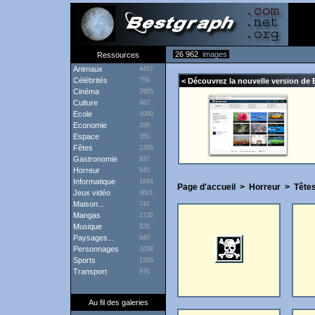
26 962
images
Ressources
Animaux
4457
Célébrités
759
< Découvrez la nouvelle version de 
Cinéma
2955
Culture
467
Ecole
1080
Economie
296
Espace
350
Fêtes
1356
Gastronomie
837
Horreur
645
Informatique
1644
Page d'accueil
>
Horreur
>
Tête
Jeux vidéo
4601
Maison...
742
Mangas
1726
Musique
828
Paysages...
940
Personnages
1038
Sports
1265
Transport
976
Au fil des galeries