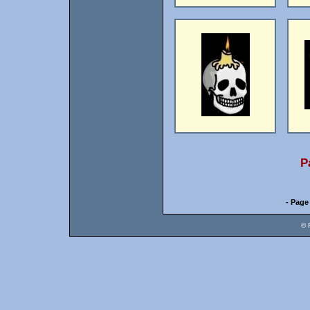
P
- Page
© 