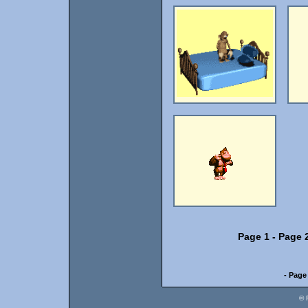
Page 1
-
Page 
- Page
© 