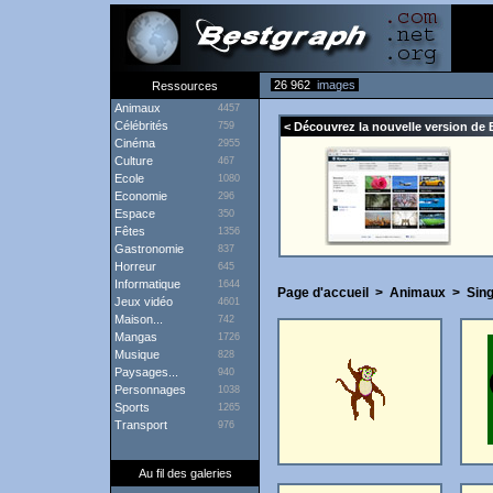
26 962
images
Ressources
Animaux
4457
Célébrités
759
< Découvrez la nouvelle version de 
Cinéma
2955
Culture
467
Ecole
1080
Economie
296
Espace
350
Fêtes
1356
Gastronomie
837
Horreur
645
Informatique
1644
Page d'accueil
>
Animaux
>
Sin
Jeux vidéo
4601
Maison...
742
Mangas
1726
Musique
828
Paysages...
940
Personnages
1038
Sports
1265
Transport
976
Au fil des galeries