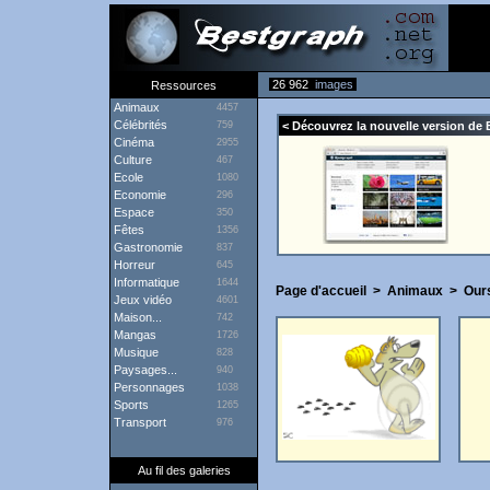
26 962
images
Ressources
Animaux
4457
Célébrités
759
< Découvrez la nouvelle version de 
Cinéma
2955
Culture
467
Ecole
1080
Economie
296
Espace
350
Fêtes
1356
Gastronomie
837
Horreur
645
Informatique
1644
Page d'accueil
>
Animaux
>
Our
Jeux vidéo
4601
Maison...
742
Mangas
1726
Musique
828
Paysages...
940
Personnages
1038
Sports
1265
Transport
976
Au fil des galeries