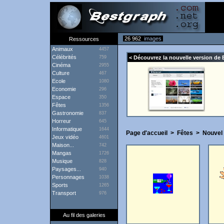
26 962
images
Ressources
Animaux
4457
Célébrités
759
< Découvrez la nouvelle version de 
Cinéma
2955
Culture
467
Ecole
1080
Economie
296
Espace
350
Fêtes
1356
Gastronomie
837
Horreur
645
Informatique
1644
Page d'accueil
>
Fêtes
>
Nouvel
Jeux vidéo
4601
Maison...
742
Mangas
1726
Musique
828
Paysages...
940
Personnages
1038
Sports
1265
Transport
976
Au fil des galeries