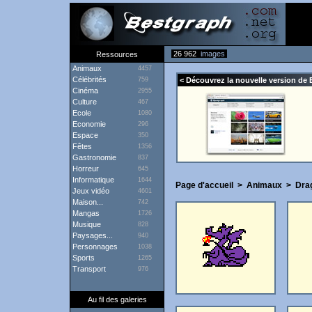
26 962
images
Ressources
Animaux
4457
Célébrités
759
< Découvrez la nouvelle version de 
Cinéma
2955
Culture
467
Ecole
1080
Economie
296
Espace
350
Fêtes
1356
Gastronomie
837
Horreur
645
Informatique
1644
Page d'accueil
>
Animaux
>
Dra
Jeux vidéo
4601
Maison...
742
Mangas
1726
Musique
828
Paysages...
940
Personnages
1038
Sports
1265
Transport
976
Au fil des galeries