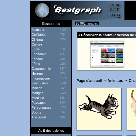
26 962
images
Ressources
Animaux
4457
Célébrités
759
< Découvrez la nouvelle version de 
Cinéma
2955
Culture
467
Ecole
1080
Economie
296
Espace
350
Fêtes
1356
Gastronomie
837
Horreur
645
Informatique
1644
Page d'accueil
>
Animaux
>
Cha
Jeux vidéo
4601
Maison...
742
Mangas
1726
Musique
828
Paysages...
940
Personnages
1038
Sports
1265
Transport
976
Au fil des galeries