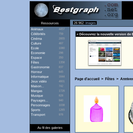
26 962
images
Ressources
Animaux
4457
Célébrités
759
< Découvrez la nouvelle version de 
Cinéma
2955
Culture
467
Ecole
1080
Economie
296
Espace
350
Fêtes
1356
Gastronomie
837
Horreur
645
Informatique
1644
Page d'accueil
>
Fêtes
>
Annive
Jeux vidéo
4601
Maison...
742
Mangas
1726
Musique
828
Paysages...
940
Personnages
1038
Sports
1265
Transport
976
Au fil des galeries