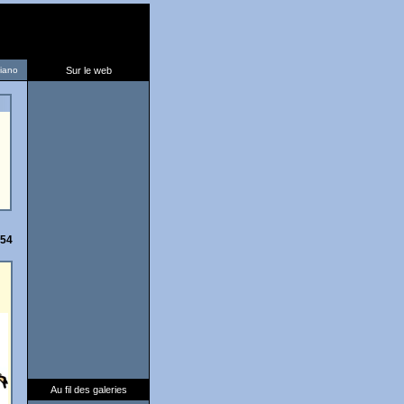
liano
Sur le web
/54
Au fil des galeries