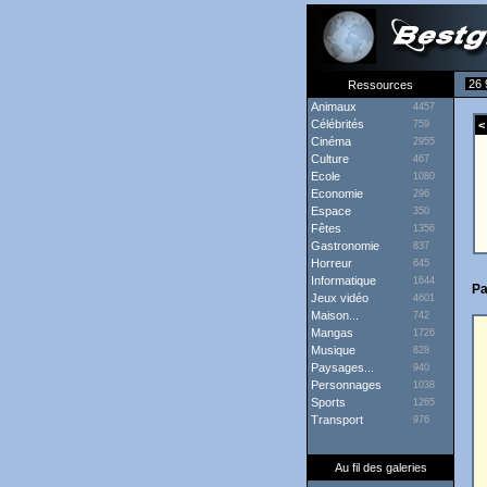
26 
Ressources
Animaux
4457
Célébrités
759
< 
Cinéma
2955
Culture
467
Ecole
1080
Economie
296
Espace
350
Fêtes
1356
Gastronomie
837
Horreur
645
Informatique
1644
Pa
Jeux vidéo
4601
Maison...
742
Mangas
1726
Musique
828
Paysages...
940
Personnages
1038
Sports
1265
Transport
976
Au fil des galeries