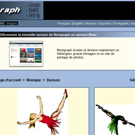
962
images
Français |
English
|
Deutsch
|
Español
|
Português
|
Ita
Découvrez la nouvelle version de Bestgraph en version Beta !
Bestgraph évolue et devient maintenant un
hébergeur gratuit d'images et un site de
partage de photos.
ge d'accueil
>
Musique
>
Danses
54