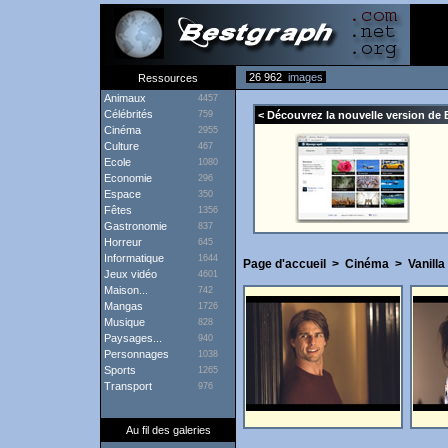
26 962
images
Ressources
Animaux
4457
Célébrités
759
< Découvrez la nouvelle version de 
Cinéma
2955
Culture
467
Ecole
1080
Economie
296
Espace
350
Fêtes
1356
Gastronomie
837
Horreur
645
Informatique
1644
Page d'accueil
>
Cinéma
>
Vanilla
Jeux vidéo
4601
Maison...
742
Mangas
1726
Musique
828
Paysages...
940
Personnages
1038
Sports
1265
Transport
976
Au fil des galeries