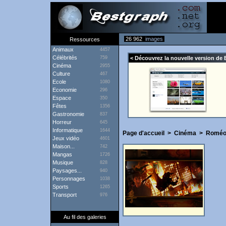
26 962
images
Ressources
Animaux
4457
Célébrités
759
< Découvrez la nouvelle version de 
Cinéma
2955
Culture
467
Ecole
1080
Economie
296
Espace
350
Fêtes
1356
Gastronomie
837
Horreur
645
Informatique
1644
Page d'accueil
>
Cinéma
>
Roméo 
Jeux vidéo
4601
Maison...
742
Mangas
1726
Musique
828
Paysages...
940
Personnages
1038
Sports
1265
Transport
976
Au fil des galeries