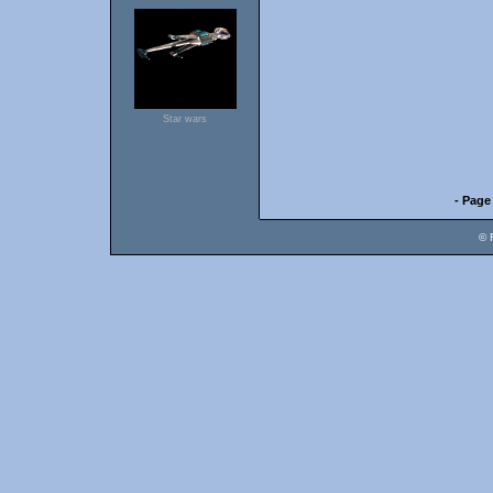
Star wars
- Page
© 