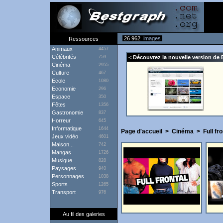
26 962
images
Ressources
Animaux
4457
Célébrités
759
< Découvrez la nouvelle version de 
Cinéma
2955
Culture
467
Ecole
1080
Economie
296
Espace
350
Fêtes
1356
Gastronomie
837
Horreur
645
Informatique
1644
Page d'accueil
>
Cinéma
>
Full fro
Jeux vidéo
4601
Maison...
742
Mangas
1726
Musique
828
Paysages...
940
Personnages
1038
Sports
1265
Transport
976
Au fil des galeries