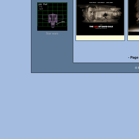
Star wars
- Page
© 