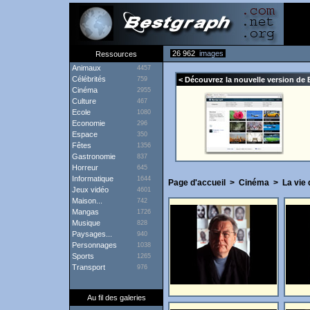
26 962
images
Ressources
Animaux
4457
Célébrités
759
< Découvrez la nouvelle version de 
Cinéma
2955
Culture
467
Ecole
1080
Economie
296
Espace
350
Fêtes
1356
Gastronomie
837
Horreur
645
Informatique
1644
Page d'accueil
>
Cinéma
>
La vie
Jeux vidéo
4601
Maison...
742
Mangas
1726
Musique
828
Paysages...
940
Personnages
1038
Sports
1265
Transport
976
Au fil des galeries