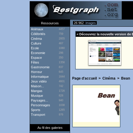
26 962
images
Ressources
Animaux
4457
Célébrités
759
< Découvrez la nouvelle version de 
Cinéma
2955
Culture
467
Ecole
1080
Economie
296
Espace
350
Fêtes
1356
Gastronomie
837
Horreur
645
Informatique
1644
Page d'accueil
>
Cinéma
>
Bean
Jeux vidéo
4601
Maison...
742
Mangas
1726
Musique
828
Paysages...
940
Personnages
1038
Sports
1265
Transport
976
Au fil des galeries