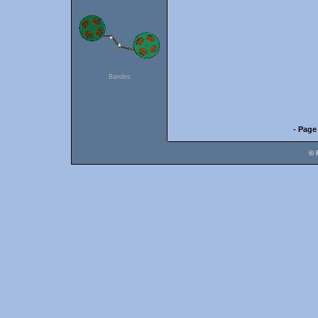
Bandes
- Page
© 