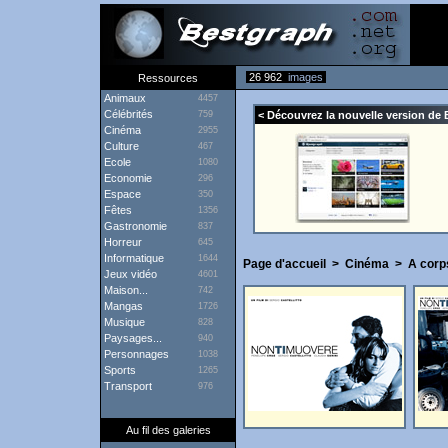
26 962
images
Ressources
Animaux
4457
Célébrités
759
< Découvrez la nouvelle version de 
Cinéma
2955
Culture
467
Ecole
1080
Economie
296
Espace
350
Fêtes
1356
Gastronomie
837
Horreur
645
Informatique
1644
Page d'accueil
>
Cinéma
>
A corp
Jeux vidéo
4601
Maison...
742
Mangas
1726
Musique
828
Paysages...
940
Personnages
1038
Sports
1265
Transport
976
Au fil des galeries